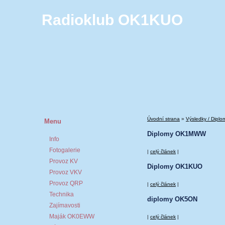
Radioklub OK1KUO
Úvodní strana
»
Výsledky / Diplo
Menu
Diplomy OK1MWW
Info
Fotogalerie
|
celý článek
|
Provoz KV
Diplomy OK1KUO
Provoz VKV
Provoz QRP
|
celý článek
|
Technika
diplomy OK5ON
Zajímavosti
Maják OK0EWW
|
celý článek
|