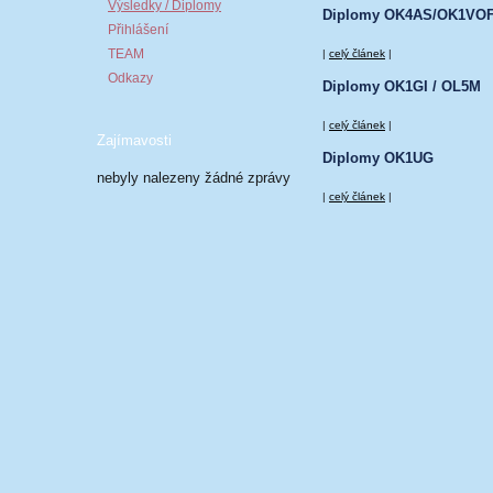
Výsledky / Diplomy
Diplomy OK4AS/OK1VO
Přihlášení
TEAM
|
celý článek
|
Odkazy
Diplomy OK1GI / OL5M
|
celý článek
|
Zajímavosti
Diplomy OK1UG
nebyly nalezeny žádné zprávy
|
celý článek
|